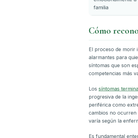
familia
Cómo reconoc
El proceso de morir 
alarmantes para quien
síntomas que son esp
competencias más val
Los
síntomas termina
progresiva de la ing
periférica como extr
cambios no ocurren d
varía según la enfer
Es fundamental enten