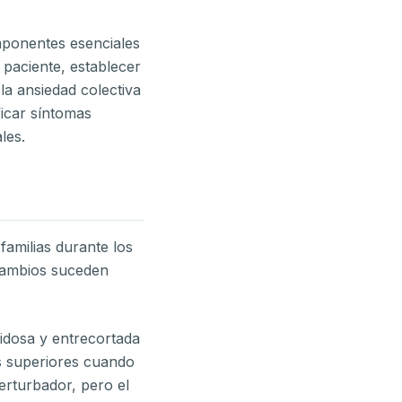
mponentes esenciales
 paciente, establecer
 la ansiedad colectiva
ficar síntomas
les.
familias durante los
 cambios suceden
uidosa y entrecortada
as superiores cuando
erturbador, pero el