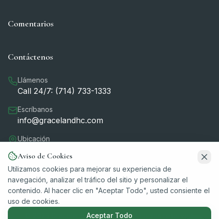
Comentarios
Contáctenos
Llámenos
Call 24/7: (714) 733-1333
Escríbanos
info@gracelandhc.com
Ubicación
2141 W Orangewood Ave Suite A
Aviso de Cookies
Orange, CA 92868
Utilizamos cookies para mejorar su experiencia de
navegación, analizar el tráfico del sitio y personalizar el
contenido. Al hacer clic en "Aceptar Todo", usted consiente el
uso de cookies.
Aceptar Todo
©
2026
Graceland Hospice Care. All rights reserved.