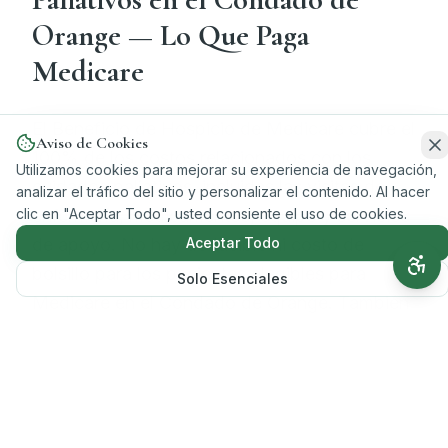
Orange — Lo Que Paga
Medicare
El Beneficio de Hospicio de Medicare cubre el
Aviso de Cookies
100% de los costos relacionados con los
Utilizamos cookies para mejorar su experiencia de navegación,
cuidados paliativos, incluidas las visitas de
analizar el tráfico del sitio y personalizar el contenido. Al hacer
clic en "Aceptar Todo", usted consiente el uso de cookies.
enfermería, medicamentos, equipo y servicios
Aceptar Todo
de apoyo. No hay deducible ni costo de
bolsillo para los pacientes elegibles para
Solo Esenciales
Medicare en el Condado de Orange. También
aceptamos Medi-Cal y la mayoría de los
planes de seguro privados.
Verifique Su Cobertura → Llame al (714) 733-1333