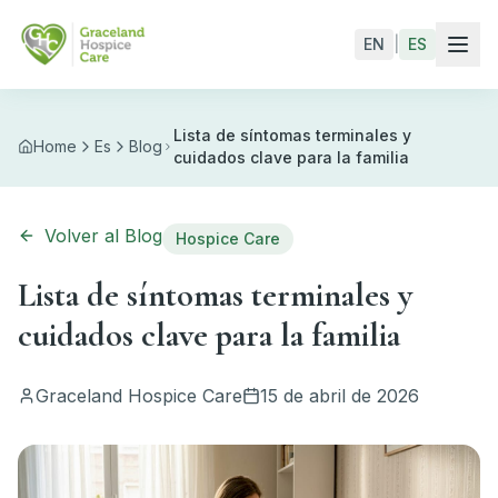
Skip to main content
EN
|
ES
Lista de síntomas terminales y
Home
Es
Blog
cuidados clave para la familia
Volver al Blog
Hospice Care
Lista de síntomas terminales y
cuidados clave para la familia
Graceland Hospice Care
15 de abril de 2026