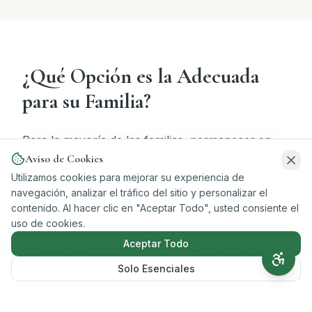
¿Qué Opción es la Adecuada
para su Familia?
Para la mayoría de las familias, permanecer en
casa ofrece comodidad, privacidad y la posibilidad
Aviso de Cookies
de seguir rodeado de seres queridos. Un centro
Utilizamos cookies para mejorar su experiencia de
navegación, analizar el tráfico del sitio y personalizar el
puede considerarse cuando el cuidado en casa no
contenido. Al hacer clic en "Aceptar Todo", usted consiente el
es posible o los síntomas requieren un entorno de
uso de cookies.
internación por un tiempo corto. Su equipo de
Aceptar Todo
hospicio puede ayudarle a evaluar las opciones y,
cuando sea necesario, organizar un nivel de
Solo Esenciales
cuidado más alto.